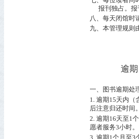
七、每位读者同
报刊独占。报
八、每天闭馆时
九、本管理规则
逾期
一、图书逾期处
1.
逾期
15
天内（
后注意归还时间
2.
逾期
16
天至
1
个
愿者服务
3
小时。
3.
逾期
1
个月至
3