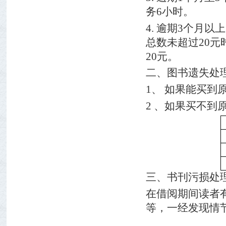
务
6
小时。
4.
逾期
3
个月以上
总数未超过
20
元
20
元。
二、图书遗失处
1
、 如果能买到
2
、如果买不到
三、书刊污损处
在借阅期间读者
等，一经发现情