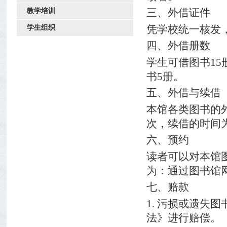
三、外借证件
教学培训
凭学校统一核发
学生组织
四、外借册数
学生可借图书
15
书
5
册。
五、外借与续借
本馆各类图书的
次，续借的时间
六、预约
读者可以对本馆
为：通过图书馆
七、赔款
1.
污损或遗失图
法》进行赔偿。