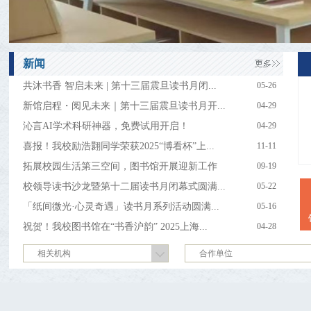
新闻
共沐书香 智启未来 | 第十三届震旦读书月闭...
05-26
新馆启程・阅见未来｜第十三届震旦读书月开...
04-29
沁言AI学术科研神器，免费试用开启！
04-29
喜报！我校励浩翾同学荣获2025“博看杯”上...
11-11
拓展校园生活第三空间，图书馆开展迎新工作
09-19
校领导读书沙龙暨第十二届读书月闭幕式圆满...
05-22
「纸间微光·心灵奇遇」读书月系列活动圆满...
05-16
祝贺！我校图书馆在“书香沪韵” 2025上海...
04-28
相关机构
合作单位